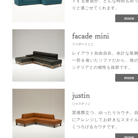
トする座面が、どんな時間もゆ
りと過ごせてくれます。
more
facade mini
ファザードミニ
レイアウト自由自在。余計な装
一切を省いたソファだから、他
ンテリアとの相性も抜群です。
more
justin
ジャスティン
質感際立つ、ゆったりカウチ。
にアレンジしてお好きなスタイ
くつろげるカウチです。
more