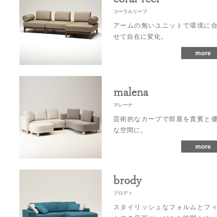
コーラルリーフ
アームの無いユニットで環境に
せて自在に変化。
more
malena
マレーナ
芸術的なカーブで部屋を貴賓と
な空間に。
more
brody
ブロディ
スタイリッシュなフォルムとフ